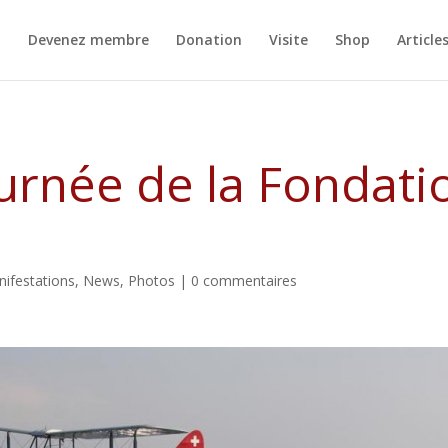
Devenez membre
Donation
Visite
Shop
Article
urnée de la Fondati
nifestations
,
News
,
Photos
|
0 commentaires